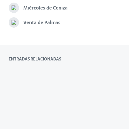
Miércoles de Ceniza
Venta de Palmas
ENTRADAS RELACIONADAS
Altar de Insignias expuestas para la
Estación de Penitencia del Domingo
de Ramos
31 de marzo de 2023