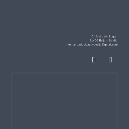
C/ Jesús sin Soga,
41400 Écija – Sevilla
hermandaddelcautivoecija@gmail.com