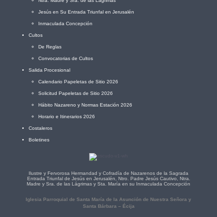
Ntra. Madre y Sra. de las Lágrimas
Jesús en Su Entrada Triunfal en Jerusalén
Inmaculada Concepción
Cultos
De Reglas
Convocatorias de Cultos
Salida Procesional
Calendario Papeletas de Sitio 2026
Solicitud Papeletas de Sitio 2026
Hábito Nazareno y Normas Estación 2026
Horario e Itinerarios 2026
Costaleros
Boletines
Ilustre y Fervorosa Hermandad y Cofradía de Nazarenos de la Sagrada
Entrada Triunfal de Jesús en Jerusalén, Ntro. Padre Jesús Cautivo, Ntra.
Madre y Sra. de las Lágrimas y Sta. María en su Inmaculada Concepción
Iglesia Parroquial de Santa María de la Asunción de Nuestra Señora y
Santa Bárbara – Écija