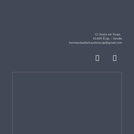
C/ Jesús sin Soga,
41400 Écija – Sevilla
hermandaddelcautivoecija@gmail.com