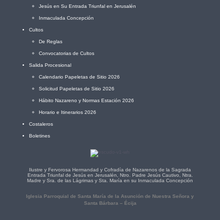
Jesús en Su Entrada Triunfal en Jerusalén
Inmaculada Concepción
Cultos
De Reglas
Convocatorias de Cultos
Salida Procesional
Calendario Papeletas de Sitio 2026
Solicitud Papeletas de Sitio 2026
Hábito Nazareno y Normas Estación 2026
Horario e Itinerarios 2026
Costaleros
Boletines
Ilustre y Fervorosa Hermandad y Cofradía de Nazarenos de la Sagrada
Entrada Triunfal de Jesús en Jerusalén, Ntro. Padre Jesús Cautivo, Ntra.
Madre y Sra. de las Lágrimas y Sta. María en su Inmaculada Concepción
Iglesia Parroquial de Santa María de la Asunción de Nuestra Señora y
Santa Bárbara – Écija