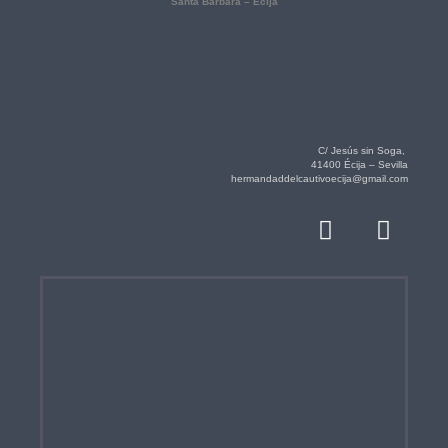
Santa Bárbara – Écija
C/ Jesús sin Soga,
41400 Écija – Sevilla
hermandaddelcautivoecija@gmail.com