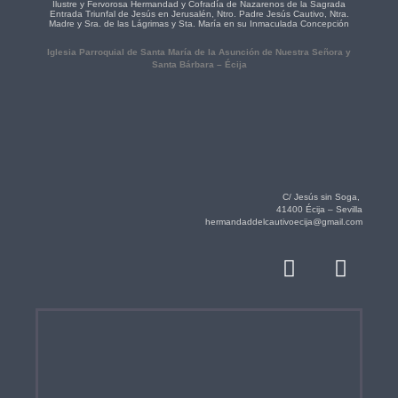
Ilustre y Fervorosa Hermandad y Cofradía de Nazarenos de la Sagrada
Entrada Triunfal de Jesús en Jerusalén, Ntro. Padre Jesús Cautivo, Ntra.
Madre y Sra. de las Lágrimas y Sta. María en su Inmaculada Concepción
Iglesia Parroquial de Santa María de la Asunción de Nuestra Señora y
Santa Bárbara – Écija
C/ Jesús sin Soga,
41400 Écija – Sevilla
hermandaddelcautivoecija@gmail.com