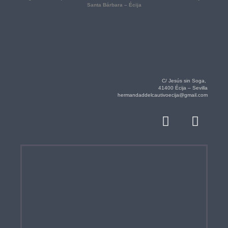
Santa Bárbara – Écija
C/ Jesús sin Soga,
41400 Écija – Sevilla
hermandaddelcautivoecija@gmail.com