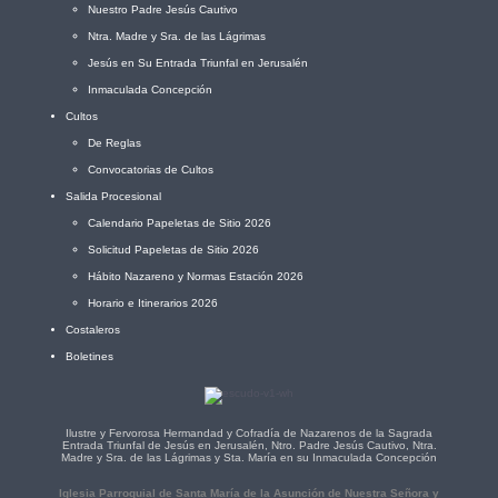
Nuestro Padre Jesús Cautivo
Ntra. Madre y Sra. de las Lágrimas
Jesús en Su Entrada Triunfal en Jerusalén
Inmaculada Concepción
Cultos
De Reglas
Convocatorias de Cultos
Salida Procesional
Calendario Papeletas de Sitio 2026
Solicitud Papeletas de Sitio 2026
Hábito Nazareno y Normas Estación 2026
Horario e Itinerarios 2026
Costaleros
Boletines
Ilustre y Fervorosa Hermandad y Cofradía de Nazarenos de la Sagrada
Entrada Triunfal de Jesús en Jerusalén, Ntro. Padre Jesús Cautivo, Ntra.
Madre y Sra. de las Lágrimas y Sta. María en su Inmaculada Concepción
Iglesia Parroquial de Santa María de la Asunción de Nuestra Señora y