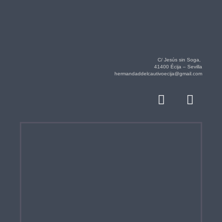
C/ Jesús sin Soga,
41400 Écija – Sevilla
hermandaddelcautivoecija@gmail.com