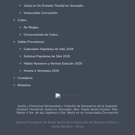
Jesús en Su Entrada Triunfal en Jerusalén
Inmaculada Concepción
Cultos
De Reglas
Convocatorias de Cultos
Salida Procesional
Calendario Papeletas de Sitio 2026
Solicitud Papeletas de Sitio 2026
Hábito Nazareno y Normas Estación 2026
Horario e Itinerarios 2026
Costaleros
Boletines
Ilustre y Fervorosa Hermandad y Cofradía de Nazarenos de la Sagrada
Entrada Triunfal de Jesús en Jerusalén, Ntro. Padre Jesús Cautivo, Ntra.
Madre y Sra. de las Lágrimas y Sta. María en su Inmaculada Concepción
Iglesia Parroquial de Santa María de la Asunción de Nuestra Señora y
Santa Bárbara – Écija