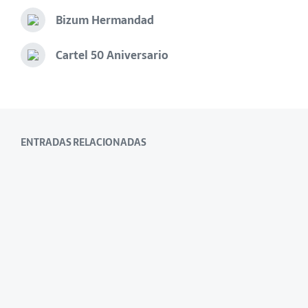
Bizum Hermandad
Cartel 50 Aniversario
ENTRADAS RELACIONADAS
Papeletas de Sitio
22 de marzo de 2025
Triduo a Ntra. Madre y Sra. de Las
Lágrimas